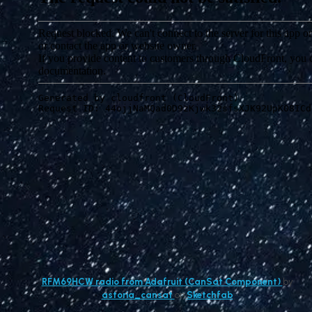
RFM69HCW radio from Adafruit (CanSat Component)
by
astoria_cansat
on
Sketchfab