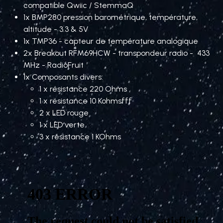
compatible Qwiic / StemmaQ
1x BMP280 pression barométrique, température,
altitude - 3.3 & 5V
1x TMP36 - capteur de température analogique
2x Breakout RFM69HCW - transpondeur radio - 433
MHz - RadioFruit
1x Composants divers:
1 x résistance 220 Ohms
1 x résistance 10 Kohmsfff
2 x LED rouge
1 x LED verte
3 x résistance 1 KOhms