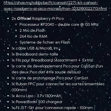
https://shop.mchobby.be/fr/cansat/2271-kit-cansat-
avec-raspberry-pi-pico-micropython-3232100022713.html
2x
Officiel
Raspberry-Pi Pico
Processeur RP2040 - double core @ 133 Mhz
2 Mio de Flash
264 Kio de RAM
Système de fichier en Flash
1x câble USB A/MicroB, 1m
1x Breadboard demi-taille
1x Fils pour Breadboard (Assortiment + Extra)
1x carte de developpement Pico pour CanSat (l'un
des deux Pico doit être soudé dessus)
1x carte de prototypage Pico pour CanSat.
1x Ruban FPC pour connecter les cartes ensembles
(100mm)
1x Accu Lipo - 3.7v 1300mAh
1x PowerBoost 500 chargeur
1x Fil JST-SH pour connexion rapide - 100mm -